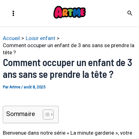
Aller
Navigation
Main
Rech
au
des
Menu
contenu
articles
Artme
Accueil
Loisir enfant
Comment occuper un enfant de 3 ans sans se prendre la
tête ?
Comment occuper un enfant de 3
ans sans se prendre la tête ?
Par
Artme
/
août 8, 2025
Sommaire
Bienvenue dans notre série « La minute garderie », votre