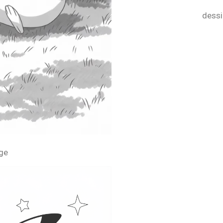
dessi
ge