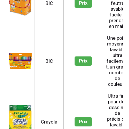
BIC
feutre
Prix
lavable,
facile à
prendre
en main
Une point
moyenne,
lavable
ultra
BIC
facilemen
Prix
t, un grand
nombre
de
couleurs
Ultra fins
pour des
dessins
de
précision,
Crayola
Prix
lavable