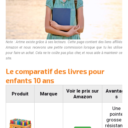
Note : Artme existe grâce à ses lecteurs. Cette page contient des liens affiliés
Amazon
et nous recevons une petite commission lorsque que tu les utilise
pour faire un achat. Cela ne te coûte pas plus cher, et nous aide à maintenir ce
site.
Le comparatif des livres pour
enfants 10 ans
Voir le prix sur
Avantage
Produit
Marque
Amazon
s
Une
pointe
grosse et
résistante,