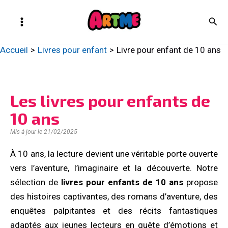
Aller
Main
Rech
au
Menu
contenu
Artme
Accueil
Livres pour enfant
Livre pour enfant de 10 ans
Les livres pour enfants de
10 ans
Mis à jour le 21/02/2025
À 10 ans, la lecture devient une véritable porte ouverte
vers l’aventure, l’imaginaire et la découverte. Notre
sélection de
livres pour enfants de 10 ans
propose
des histoires captivantes, des romans d’aventure, des
enquêtes palpitantes et des récits fantastiques
adaptés aux jeunes lecteurs en quête d’émotions et